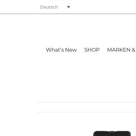
Deutsch
What’s New
SHOP
MARKEN &
View