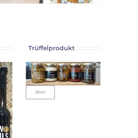
Trüffelprodukt
More