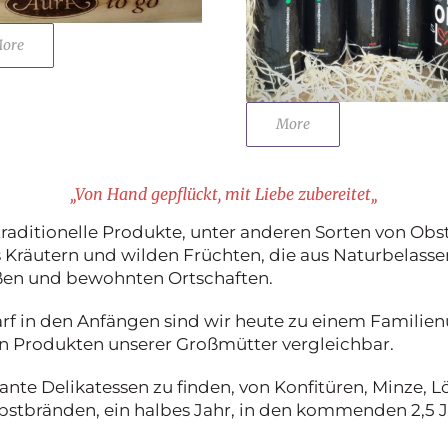
ore
More
„
Von Hand gepflückt, mit Liebe zubereitet
„
 traditionelle Produkte, unter anderen Sorten von O
s Kräutern und wilden Früchten, die aus Naturbela
aßen und bewohnten Ortschaften.
arf in den Anfängen sind wir heute zu einem Famil
en Produkten unserer Großmütter vergleichbar.
ante Delikatessen zu finden, von Konfitüren, Minze, L
bstbränden, ein halbes Jahr, in den kommenden 2,5 