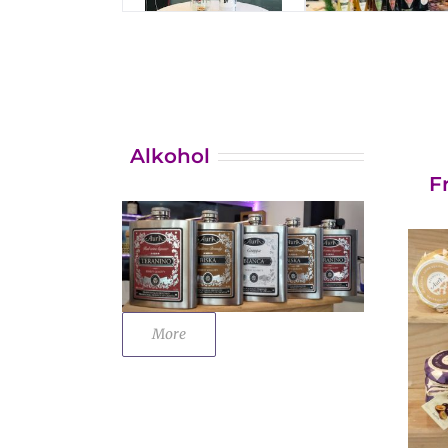
Alkohol
F
More