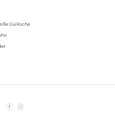
eiße Guilloche
phir
der