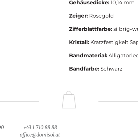
Gehäusedicke:
10,14 mm
Zeiger:
Rosegold
Zifferblattfarbe:
silbrig-w
Kristall:
Kratzfestigkeit Sa
Bandmaterial:
Alligatorle
Bandfarbe:
Schwarz
00
+43 1 710 88 88
office@domisol.at