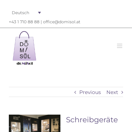
Deutsch
+43 1 710 88 88 |
office@domisol.at
Previous
Next
View
Schreibgeräte
Larger
Image