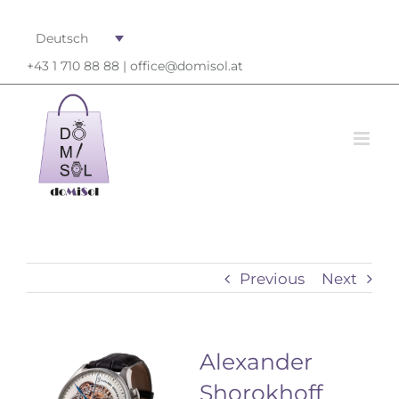
Deutsch
+43 1 710 88 88 |
office@domisol.at
Previous
Next
View
Alexander
Larger
Shorokhoff
Image